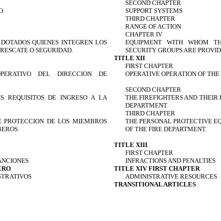
SECOND CHAPTER
O
SUPPORT SYSTEMS
THIRD CHAPTER
RANGE OF ACTION
CHAPTER IV
 DOTADOS QUIENES INTEGREN LOS
EQUIPMENT WITH WHOM TH
RESCATE O SEGURIDAD.
SECURITY GROUPS ARE PROVID
TITLE XII
FIRST CHAPTER
PERATIVO DEL DIRECCION DE
OPERATIVE OPERATION OF THE
SECOND CHAPTER
S REQUISITOS DE INGRESO A LA
THE FIREFIGHTERS AND THEIR
DEPARTMENT.
THIRD CHAPTER
E PROTECCION DE LOS MIEMBROS
THE PERSONAL PROTECTIVE E
BEROS.
OF THE FIRE DEPARTMENT.
TITLE XIII
FIRST CHAPTER
ANCIONES
INFRACTIONS AND PENALTIES
ERO
TITLE XIV FIRST CHAPTER
STRATIVOS
ADMINISTRATIVE RESOURCES
TRANSITIONAL ARTICLES