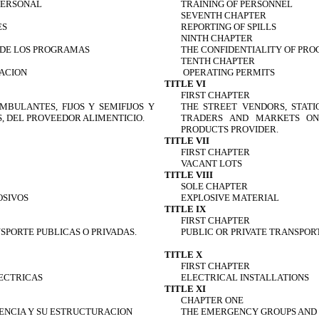
PERSONAL
TRAINING OF PERSONNEL
SEVENTH CHAPTER
ES
REPORTING OF SPILLS
NINTH CHAPTER
 DE LOS PROGRAMAS
THE CONFIDENTIALITY OF PR
TENTH CHAPTER
RACION
OPERATING PERMITS
TITLE VI
FIRST CHAPTER
BULANTES, FIJOS Y SEMIFIJOS Y
THE STREET VENDORS, STATI
 DEL PROVEEDOR ALIMENTICIO.
TRADERS AND MARKETS ON
PRODUCTS PROVIDER.
TITLE VII
FIRST CHAPTER
VACANT LOTS
TITLE VIII
SOLE CHAPTER
OSIVOS
EXPLOSIVE MATERIAL
TITLE IX
FIRST CHAPTER
SPORTE PUBLICAS O PRIVADAS.
PUBLIC OR PRIVATE TRANSPORT
TITLE X
FIRST CHAPTER
LECTRICAS
ELECTRICAL INSTALLATIONS
TITLE XI
CHAPTER ONE
ENCIA Y SU ESTRUCTURACION
THE EMERGENCY GROUPS AND 