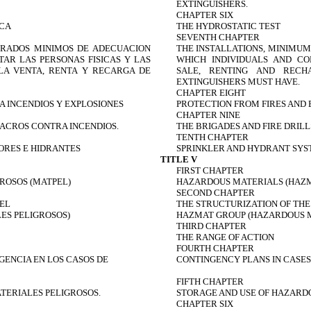
EXTINGUISHERS.
CHAPTER SIX
ICA
THE HYDROSTATIC TEST
SEVENTH CHAPTER
 GRADOS MINIMOS DE ADECUACION
THE INSTALLATIONS, MINIMU
AR LAS PERSONAS FISICAS Y LAS
WHICH INDIVIDUALS AND CO
LA VENTA, RENTA Y RECARGA DE
SALE, RENTING AND RECH
EXTINGUISHERS MUST HAVE.
CHAPTER EIGHT
A INCENDIOS Y EXPLOSIONES
PROTECTION FROM FIRES AND 
CHAPTER NINE
LACROS CONTRA INCENDIOS.
THE BRIGADES AND FIRE DRILL
TENTH CHAPTER
ORES E HIDRANTES
SPRINKLER AND HYDRANT SYS
TITLE V
FIRST CHAPTER
ROSOS (MATPEL)
HAZARDOUS MATERIALS (HAZ
SECOND CHAPTER
EL
THE STRUCTURIZATION OF THE
ES PELIGROSOS)
HAZMAT GROUP (HAZARDOUS 
THIRD CHAPTER
THE RANGE OF ACTION
FOURTH CHAPTER
GENCIA EN LOS CASOS DE
CONTINGENCY PLANS IN CASES
FIFTH CHAPTER
TERIALES PELIGROSOS.
STORAGE AND USE OF HAZARD
CHAPTER SIX