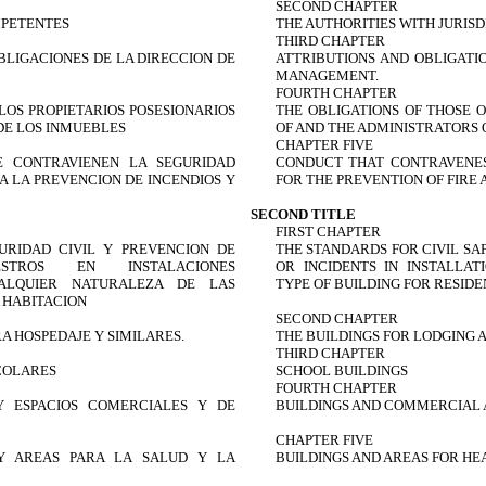
SECOND CHAPTER
MPETENTES
THE AUTHORITIES WITH JURISD
THIRD CHAPTER
BLIGACIONES DE LA DIRECCION DE
ATTRIBUTIONS AND OBLIGATI
MANAGEMENT.
FOURTH CHAPTER
LOS PROPIETARIOS POSESIONARIOS
THE OBLIGATIONS OF THOSE O
DE LOS INMUEBLES
OF AND THE ADMINISTRATORS 
CHAPTER FIVE
 CONTRAVIENEN LA SEGURIDAD
CONDUCT THAT CONTRAVENES
RA LA PREVENCION DE INCENDIOS Y
FOR THE PREVENTION OF FIRE 
SECOND TITLE
FIRST CHAPTER
URIDAD CIVIL Y PREVENCION DE
THE STANDARDS FOR CIVIL SA
STROS EN INSTALACIONES
OR INCIDENTS IN INSTALLAT
UALQUIER NATURALEZA DE LAS
TYPE OF BUILDING FOR RESID
 HABITACION
SECOND CHAPTER
RA HOSPEDAJE Y SIMILARES.
THE BUILDINGS FOR LODGING A
THIRD CHAPTER
SCOLARES
SCHOOL BUILDINGS
FOURTH CHAPTER
 Y ESPACIOS COMERCIALES Y DE
BUILDINGS AND COMMERCIAL A
CHAPTER FIVE
 Y AREAS PARA LA SALUD Y LA
BUILDINGS AND AREAS FOR HE