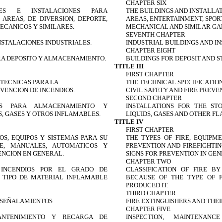
CHAPTER SIX
NES E INSTALACIONES PARA
THE BUILDINGS AND INSTALLAT
 AREAS, DE DIVERSION, DEPORTE,
AREAS, ENTERTAINMENT, SPORT
ECANICOS Y SIMILARES.
MECHANICAL AND SIMILAR GA
SEVENTH CHAPTER
INSTALACIONES INDUSTRIALES.
INDUSTRIAL BUILDINGS AND IN
CHAPTER EIGHT
ARA DEPOSITO Y ALMACENAMIENTO.
BUILDINGS FOR DEPOSIT AND 
TITLE III
FIRST CHAPTER
 TECNICAS PARA LA
THE TECHNICAL SPECIFICATIO
EVENCION DE INCENDIOS.
CIVIL SAFETY AND FIRE PREVE
SECOND CHAPTER
ES PARA ALMACENAMIENTO Y
INSTALLATIONS FOR THE ST
S, GASES Y OTROS INFLAMABLES.
LIQUIDS, GASES AND OTHER 
TITLE IV
FIRST CHAPTER
OS, EQUIPOS Y SISTEMAS PARA SU
THE TYPES OF FIRE, EQUIPM
E, MANUALES, AUTOMATICOS Y
PREVENTION AND FIREFIGHTI
NCION EN GENERAL.
SIGNS FOR PREVENTION IN GEN
CHAPTER TWO
 INCENDIOS POR EL GRADO DE
CLASSIFICATION OF FIRE B
L TIPO DE MATERIAL INFLAMABLE
BECAUSE OF THE TYPE OF 
PRODUCED IT.
THIRD CHAPTER
S SEÑALAMIENTOS
FIRE EXTINGUISHERS AND THEI
CHAPTER FIVE
ANTENIMIENTO Y RECARGA DE
INSPECTION, MAINTENAN