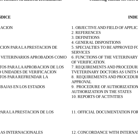
NDICE
IND
CACION
1. OBJECTIVE AND FIELD OF APPLI
2. REFERENCES
3. DEFINITIONS
4. GENERAL DISPOSITIONS
CION PARA LA PRESTACION DE
5. SPECIALTIES TO BE APPROVED 
SERVICES
OS VETERINARIOS APROBADOS COMO
6. FUNCTIONS OF THE VETERINAR
OF VERIFICATION.
TOS PARA LA APROBACION DE LOS
7. REQUIREMENTS AND PROCEDURE
 UNIDADES DE VERIFICACION
TVETERINARY DOCTORS AS UNITS O
NTOS PARA REFRENDAR LA
8. REQUIREMENTS AND PROCEDUR
APPROVAL
 BAJAS EN LOS ESTADOS
9. PROCEDURE OF AUTHORIZATIO
AUTHORIZATION IN THE STATES
10. REPORTS OF ACTIVITIES
PARA LA PRESTACION DE LOS
11. OFFICIAL DOCUMENTATION FO
AS INTERNACIONALES
12. CONCORDANCE WITH INTERNA