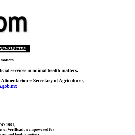
NEWSLETTER
 matters.
al services in animal health matters.
 Alimentación = Secretary of Agriculture,
.gob.mx
O-1994,
ts of Verification empowered for
in animal health matters.