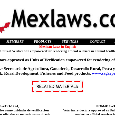
MEMBERS
PRODUCTS
SERVICES
CONTACT
Mexican Laws in English
ts of Verification empowered for rendering official services in animal health
approved as Units of Verification empowered for rendering offici
Secretaría de Agricultura, Ganadería, Desarrollo Rural, Pesca y
A
=
ck, Rural Development, Fisheries and Food products.
www.sagarpa
8-ZOO-1994,
NOM-018-ZO
dos como unidades de verificación
Veterinary doctors approved as Uni
os oficiales en materia zoosanitaria.
rendering official services 