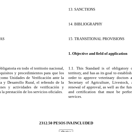
13. SANCTIONS
14. BIBLIOGRAPHY
IAS
15. TRANSITIONAL PROVISIONS
1. Objective and field of application
ligatoria en todo el territorio nacional,
1.1. This Standard is of obligatory
requisitos y procedimientos para que los
territory, and has as its goal to establi
 como Unidades de Verificación ante la
order to approve veterinary doctors a
ía y Desarrollo Rural, el refrendo de la
Secretary of Agriculture, Livestock
nes y actividades de verificación y
renewal of approval, as well as the func
 la prestación de los servicios oficiales.
and certification that must be perfo
services.
2312.50 PESOS IVA INCLUDED