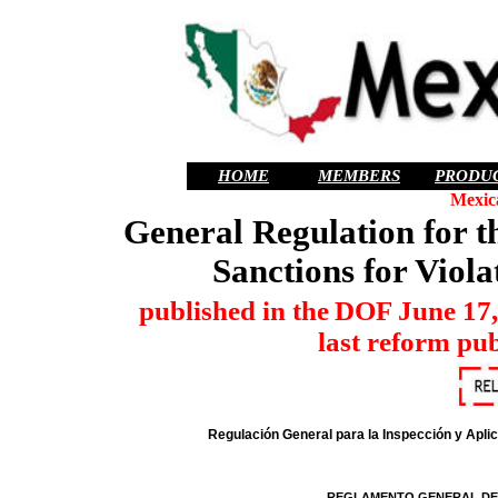
HOME
MEMBERS
PRODU
Mexic
General Regulation for t
Sanctions for Viola
published
in
the
DOF
June
17
last reform pu
Regulación General para la Inspección y Aplic
REGLAMENTO GENERAL DE