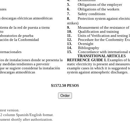
5.
Obligations of the employer
ores
6.
Obligations of the workers
7.
Safety conditions
 descargas eléctricas atmosféricas
8.
Protection system against electri
strikes)
rra de la red de puesta a tierra
9.
Measurement of the resistance o
nto
10.
Qualification and training
boratorios de prueba
11.
Units of Verification and testing l
ción de la Conformidad
12.
Procedure for the Conformity Ev
13.
Oversight
14.
Bibliography
ernacionales
15.
Concordance with international 
TRANSITIONAL ARTICLES
s de instalaciones donde se presenta la
REFERENCE GUIDE I.
Examples of fa
 y medidas tendientes a prevenir
static electricity is present and measure
que se sugiere considerar la instalación
example cases in which it is suggested t
 descargas atmosféricas
system against atmospheric discharges.
$1572.50 PESOS
test version.
F 2 column Spanish/English format.
cument shortly after authorization.