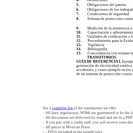
5.
Obligaciones del patrón
6.
Obligaciones de los trabajad
7.
Condiciones de seguridad
8.
Sistema de protección contra
9.
Medición de la resistencia a tie
10.
Capacitación y adiestramie
11.
Unidades de verificación y la
12.
Procedimiento para la Evalua
13.
Vigilancia
14.
Bibliografía
15.
Concordancia con normas int
TRANSITORIOS
GUÍA DE REFERENCIA I.
Ejemplo
generación de electricidad estática
accidentes, y casos ejemplo en los 
de un sistema de protección contra
See a
complete list
of the translations we offer.
- All laws, regulations, NOMs are guaranteed to be the la
- All documents are delivered by email and are in a PD
- If you pay with a credit card, you will receive your do
- All prices in Mexican Pesos
- - IVA is included in the posted price