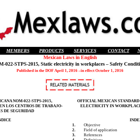
MEMBERS
PRODUCTS
SERVICES
CONTACT
Mexican Laws in English
-022-STPS-2015, Static electricity in workplaces – Safety Conditi
Published in the DOF April 1, 2016 –in effect October 1, 2016
CANA NOM-022-STPS-2015,
OFFICIAL MEXICAN STANDARD N
EN LOS CENTROS DE TRABAJO-
ELECTRICITY IN WORKPLACE
S DE SEGURIDAD
NDICE
INDE
1.
Objective
2.
Field of application
3.
References
4.
Definitions