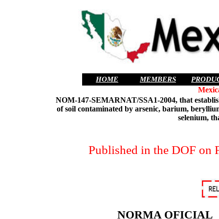
HOME
MEMBERS
PRODU
Mexic
NOM-147-SEMARNAT/SSA1-2004
, that establ
of soil contaminated by arsenic, barium, berylliu
selenium, th
Published in the DOF on F
NORMA OFICIAL