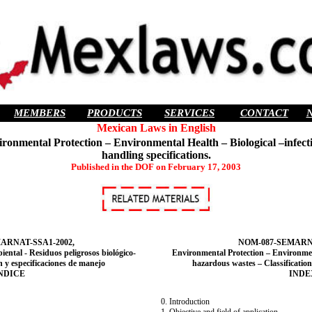
MEMBERS
PRODUCTS
SERVICES
CONTACT
Mexican Laws in English
tal Protection – Environmental Health – Biological –infectiou
handling specifications.
Published in the DOF on February 17, 2003
ARNAT-SSA1-2002,
NOM-087-SEMARNA
iental - Residuos peligrosos biológico-
Environmental Protection – Environment
ón y especificaciones de manejo
hazardous wastes – Classification
NDICE
INDE
0. Introduction