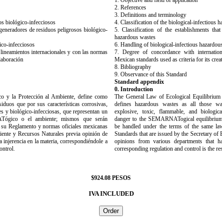
1. Objective and field of application
2. References
3. Definitions and terminology
sos biológico-infecciosos
4. Classification of the biological-infectious
 generadores de residuos peligrosos biológico-
5. Classification of the establishments that
hazardous wastes
ico-infecciosos
6. Handling of biological-infectious hazardou
lineamientos internacionales y con las normas
7. Degree of concordance with internatio
laboración
Mexican standards used as criteria for its crea
8. Bibliography
9. Observance of this Standard
Standard appendix
0. Introduction
co y la Protección al Ambiente, define como
The General Law of Ecological Equilibrium 
siduos que por sus características corrosivas,
defines hazardous wastes as all those wast
les y biológico-infecciosas, que representan un
explosive, toxic, flammable, and biological
ATógico o el ambiente; mismos que serán
danger to the SEMARNATogical equilibrium o
, su Reglamento y normas oficiales mexicanas
be handled under the terms of the same law
iente y Recursos Naturales previa opinión de
Standards that are issued by the Secretary of
 injerencia en la materia, correspondiéndole a
opinions from various departments that h
ntrol.
corresponding regulation and control is the
$924.08 PESOS
IVA INCLUDED