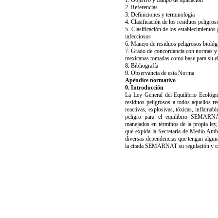
1. Objetivo y campo de aplicación
2. Referencias
3. Definiciones y terminología
4. Clasificación de los residuos peligro
5. Clasificación de los establecimientos
infecciosos
6. Manejo de residuos peligrosos biológ
7. Grado de concordancia con normas y 
mexicanas tomadas como base para su e
8. Bibliografía
9. Observancia de esta Norma
Apéndice normativo
0. Introducción
La Ley General del Equilibrio
Ecol
ógi
residuos peligrosos a todos aquellos re
reactivas, explosivas, tóxicas, inflamab
peligro para el equilibrio SEMARN
manejados en términos de la propia ley
que expida la Secretaría de Medio Amb
diversas dependencias que tengan alguna
la citada SEMARNAT su regulación y co