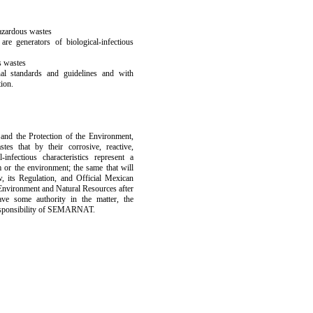
 hazardous wastes
 are generators of biological-infectious
s wastes
nal standards and guidelines and with
tion.
and the Protection of the Environment,
es that by their corrosive, reactive,
-infectious characteristics represent a
r the environment; the same that will
, its Regulation, and Official Mexican
 Environment and Natural Resources after
ave some authority in the matter, the
 responsibility of SEMARNAT.