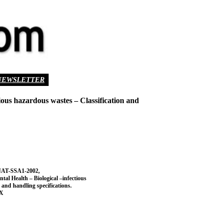
NEWSLETTER
s hazardous wastes – Classification and
T-SSA1-2002,
al Health – Biological –infectious
 and handling specifications.
X