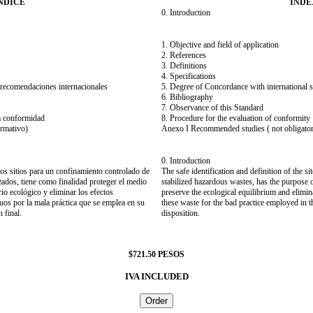
NDICE
INDE
0. Introduction
1. Objective and field of application
2. References
3. Definitions
4. Specifications
recomendaciones internacionales
5. Degree of Concordance with international
6. Bibliography
7. Observance of this Standard
la conformidad
8. Procedure for the evaluation of conformity
rmativo)
Anexo I Recommended studies ( not obligato
0. Introduction
 los sitios para un confinamiento controlado de
The safe identification and definition of the si
zados, tiene como finalidad proteger el medio
stabilized hazardous wastes, has the purpose o
rio ecológico y eliminar los efectos
preserve the ecological equilibrium and elimin
uos por la mala práctica que se emplea en su
these waste for the bad practice employed in the
 final.
disposition.
$721.50 PESOS
IVA INCLUDED