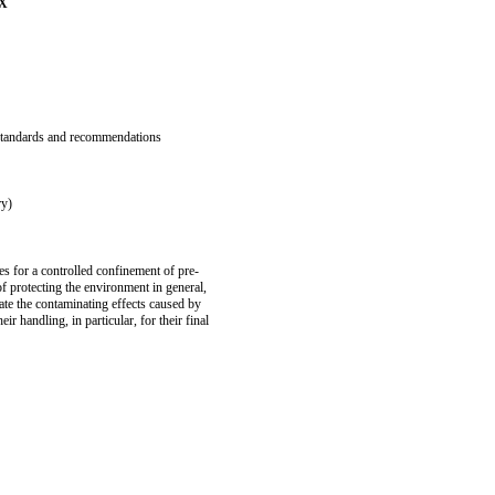
X
 standards and recommendations
ry)
tes for a controlled confinement of pre-
f protecting the environment in general,
ate the contaminating effects caused by
ir handling, in particular, for their final