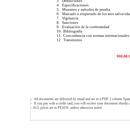
3. Definiciones
4. Especificaciones
5. Muestreo y métodos de prueba
6. Marcado o etiquetado de los aros salvavida
7. Vigilancia
8. Sanciones
9. Evaluación de la conformidad
10. Bibliografía
11. Concordancia con normas internacionales
12. Transitorios
900.00
- All documents are delivered by email and are in a PDF 2 column Span
- If you pay with a credit card, you will receive your document shortly a
- ALL prices are in PESOS unless otherwise noted.