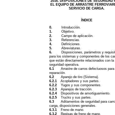
2016. DISPOSICIONES DE SEGURIDAD
EL EQUIPO DE ARRASTRE FERROVIARI
SERVICIO DE CARGA.
ÍNDICE
0.
Introducción.
1.
Objetivo.
2.
Campo de aplicación.
3.
Referencias.
4.
Definiciones.
5.
Abreviaturas.
6.
Disposiciones, parámetros y requisi
para los sistemas y componentes de los ca
que están directamente relacionados con la
seguridad operativa.
6.1
Arrastre de carros defectuosos para
reparación.
6.2
Aparejo de tiro (Sistema).
6.2.1
Acopladores y sus partes.
6.2.2
Yugos y sus componentes.
6.2.3
Aparejos de tracción.
6.2.4
Dispositivos de amortiguamiento.
6.2.5
Trucks y sus partes.
6.3
Aditamentos de seguridad para carr
carga, disposiciones generales.
6.3.1
Freno de mano.
6.3.2
Repisas de freno de mano.