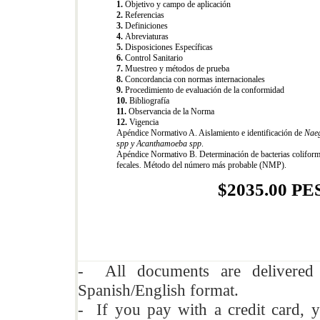
1.
Objetivo y campo de aplicación
2.
Referencias
3.
Definiciones
4.
Abreviaturas
5.
Disposiciones Específicas
6.
Control Sanitario
7.
Muestreo y métodos de prueba
8.
Concordancia con normas internacionales
9.
Procedimiento de evaluación de la conformidad
10.
Bibliografía
11.
Observancia de la Norma
12.
Vigencia
Apéndice Normativo A. Aislamiento e identificación de
Naeg
spp y Acanthamoeba spp
.
Apéndice Normativo B. Determinación de bacterias colifor
fecales
.
Método del número más probable (NMP).
$2035.00 P
- All documents are delivere
Spanish/English format.
- If you pay with a credit card, y