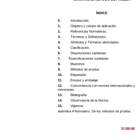
ÍNDICE
0.
Introducción
1.
Objetivo y campo de aplicación.
2.
Referencias Normativas.
3.
Términos y
Definiciones.
4.
Símbolos y Términos abreviados.
5.
Clasificación.
6.
Disposiciones sanitarias.
7.
Especificaciones sanitarias.
8.
Muestreo.
9.
Métodos de prueba.
10.
Etiquetado.
11.
Envase y embalaje.
12.
Concordancia con normas internacionales 
mexicanas.
13.
Bibliografía.
14.
Observancia de la Norma.
15.
Vigencia.
Apéndice A Normativo. De los métodos de prueba.
$1300.0