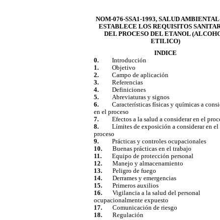
NOM-076-SSA1-1993, SALUD AMBIENTA
ESTABLECE LOS REQUISITOS SANITA
DEL PROCESO DEL ETANOL (ALCOH
ETILICO)
INDICE
0.
Introducción
1.
Objetivo
2.
Campo de aplicación
3.
Referencias
4.
Definiciones
5.
Abreviaturas y signos
6.
Características físicas y químicas a cons
en el proceso
7.
Efectos a la salud a considerar en el pro
8.
Límites de exposición a considerar en el
proceso
9.
Prácticas y controles ocupacionales
10.
Buenas prácticas en el trabajo
11.
Equipo de protección personal
12.
Manejo y almacenamiento
13.
Peligro de fuego
14.
Derrames y emergencias
15.
Primeros auxilios
16.
Vigilancia a la salud del personal
ocupacionalmente expuesto
17.
Comunicación de riesgo
18.
Regulación