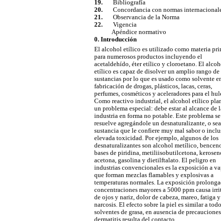
19.
Bibliografía
20.
Concordancia con normas internacional
21.
Observancia de la Norma
22.
Vigencia
Apéndice normativo
0. Introducción
El alcohol etílico es utilizado como materia pr
para numerosos productos incluyendo el
acetaldehído, éter etílico y cloroetano. El alcoh
etílico es capaz de disolver un amplio rango de
sustancias por lo que es usado como solvente en
fabricación de drogas, plásticos, lacas, ceras,
perfumes, cosméticos y aceleradores para el hul
Como reactivo industrial, el alcohol etílico pla
un problema especial: debe estar al alcance de l
industria en forma no potable. Este problema se
resuelve agregándole un desnaturalizante, o se
sustancia que le confiere muy mal sabor o inclu
elevada toxicidad. Por ejemplo, algunos de los
desnaturalizantes son alcohol metílico, bencen
bases de piridina, metiliisobutilcetona, kerosen
acetona, gasolina y dietilftalato. El peligro en
industrias convencionales es la exposición a v
que forman mezclas flamables y explosivas a
temperaturas normales. La exposición prolonga
concentraciones mayores a 5000 ppm causa irri
de ojos y nariz, dolor de cabeza, mareo, fatiga y
narcosis. El efecto sobre la piel es similar a tod
solventes de grasa, en ausencia de precauciones
dermatitis resulta del contacto.