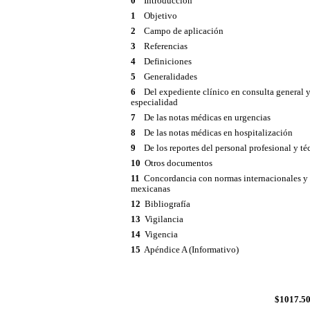
0
Introducción
1
Objetivo
2
Campo de aplicación
3
Referencias
4
Definiciones
5
Generalidades
6
Del expediente clínico en consulta general 
especialidad
7
De las notas médicas en urgencias
8
De las notas médicas en hospitalización
9
De los reportes del personal profesional y té
10
Otros documentos
11
Concordancia con normas internacionales y
mexicanas
12
Bibliografía
13
Vigilancia
14
Vigencia
15
Apéndice A (Informativo)
$1017.5